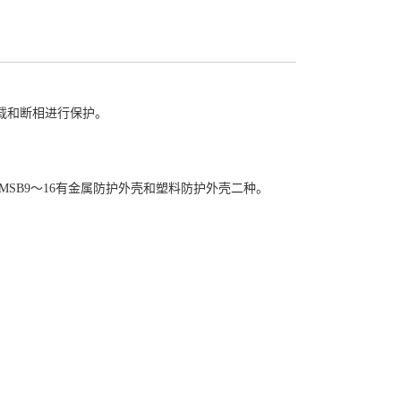
过载和断相进行保护。
SB9〜16有金属防护外壳和塑料防护外壳二种。